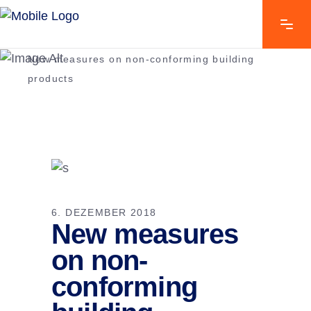
Home
/
Standards
/
New measures on non-conforming building
products
6. DEZEMBER 2018
New measures
on non-
conforming