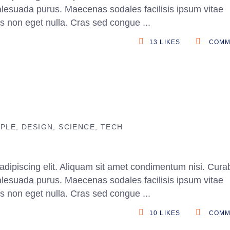
alesuada purus. Maecenas sodales facilisis ipsum vitae
ittis non eget nulla. Cras sed congue
13
LIKES
COMM
PPLE
DESIGN
SCIENCE
TECH
adipiscing elit. Aliquam sit amet condimentum nisi. Curab
alesuada purus. Maecenas sodales facilisis ipsum vitae
ittis non eget nulla. Cras sed congue
10
LIKES
COMM