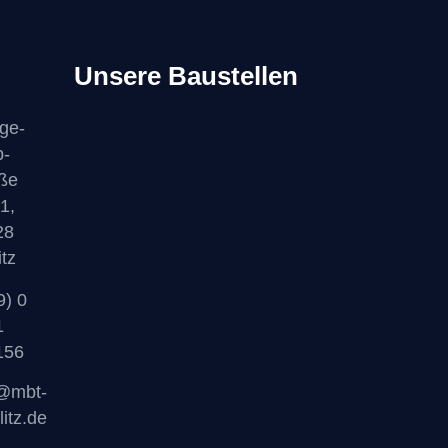
Unsere Baustellen
ige-
b-
ße
1,
28
itz
9) 0
1
156
o@mbt-
litz.de