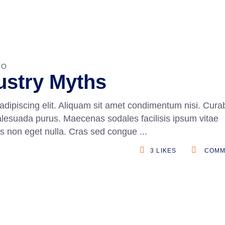
TO
ustry Myths
adipiscing elit. Aliquam sit amet condimentum nisi. Curab
alesuada purus. Maecenas sodales facilisis ipsum vitae
ittis non eget nulla. Cras sed congue
3
LIKES
COMM