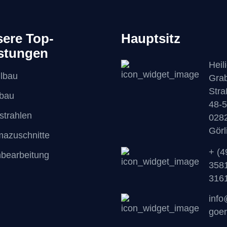
ere Top-
Hauptsitz
stungen
Heil
lbau
Gra
Stra
lbau
48-5
strahlen
028
Görl
mazuschnitte
+ (4
hbearbeitung
358
316
inf
goer