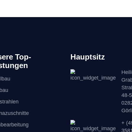
ere Top-
Hauptsitz
stungen
Heil
lbau
Gra
Stra
lbau
48-5
strahlen
028
Görl
mazuschnitte
+ (4
hbearbeitung
358