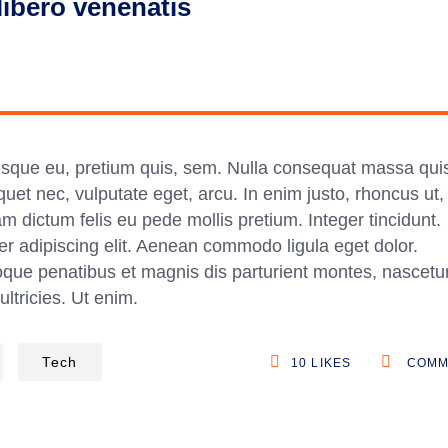
libero venenatis
tesque eu, pretium quis, sem. Nulla consequat massa qui
iquet nec, vulputate eget, arcu. In enim justo, rhoncus ut,
am dictum felis eu pede mollis pretium. Integer tincidunt.
r adipiscing elit. Aenean commodo ligula eget dolor.
e penatibus et magnis dis parturient montes, nascetu
ltricies. Ut enim.
Tech
10
LIKES
COMM