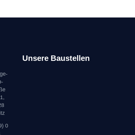
Unsere Baustellen
ige-
b-
ße
1,
28
itz
9) 0
1