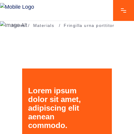
Home
/
Materials
/
Fringilla urna porttitor
Lorem ipsum
dolor sit amet,
adipiscing elit
aenean
commodo.