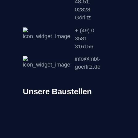
48-51,
02828
Görlitz
+ (49) 0
3581
316156
info@mbt-
goerlitz.de
Unsere Baustellen