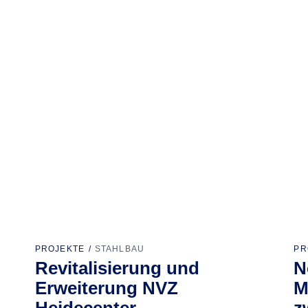
PROJEKTE
STAHLBAU
PR
Revitalisierung und
N
Erweiterung NVZ
M
Heidecenter
z