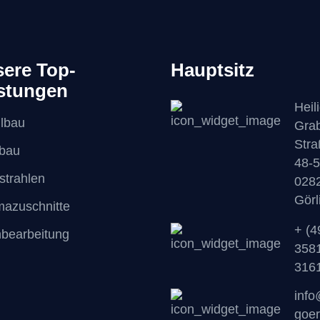
ere Top-
Hauptsitz
stungen
Heil
lbau
Gra
Stra
lbau
48-5
strahlen
028
Görl
mazuschnitte
+ (4
hbearbeitung
358
316
inf
goer